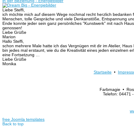
Liebe Steffi,
ich möchte mich auf diesem Wege nochmal recht herzlich bedanken fü
Menschen, tolle Gespräche und viele Denkanstöße, Entspannung und 
Ende konnte jeder sein ganz persönliches "Kunstwerk" mit nach Hause
genossen!
Liebe Grüße
Marion
Hallo Steffi,
schon mehrere Male hatte ich das Vergnügen mit dir im Atelier, Hau
bin jedes mal erstaunt, wie du die Kreativität eines jeden einzelnen e
eine Fortsetzung …
Liebe Grüße
Monika
Startseite
•
Impres
Farbmagie • Ros
Telefon: 04471
w
free Joomla templates
Back to top